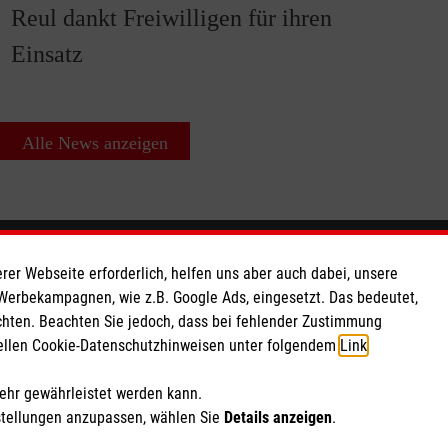
Reul dankt Freiwilligen für ihren
Einsatz
Alle News anzeigen
So finden Sie uns
rer Webseite erforderlich, helfen uns aber auch dabei, unsere
 Werbekampagnen, wie z.B. Google Ads, eingesetzt. Das bedeutet,
chten. Beachten Sie jedoch, dass bei fehlender Zustimmung
 e.V.
Bahnhofstr. 39
ziellen Cookie-Datenschutzhinweisen unter folgendem
Link
.
 Caritas eG
53947 Nettersheim
194
Telefon: 02486 800099
mehr gewährleistet werden kann.
Email:
nettersheim@malteser.org
stellungen anzupassen, wählen Sie
Details anzeigen
.