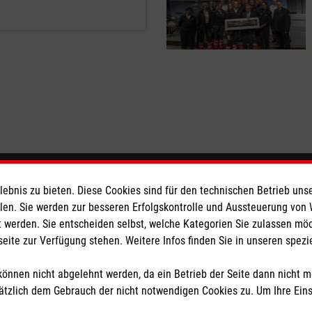
eser
Spendenkonto
bnis zu bieten. Diese Cookies sind für den technischen Betrieb unse
llen. Sie werden zur besseren Erfolgskontrolle und Aussteuerung von
 werden. Sie entscheiden selbst, welche Kategorien Sie zulassen mö
 Deutschland
Empfänger: Malteser Hilfsdienst
seite zur Verfügung stehen. Weitere Infos finden Sie in unseren spe
den
Bank: Pax-Bank für Kirche und
IBAN: DE56370601931004011
önnen nicht abgelehnt werden, da ein Betrieb der Seite dann nicht 
BIC: GENODED1PAX
tzlich dem Gebrauch der nicht notwendigen Cookies zu. Um Ihre Ein