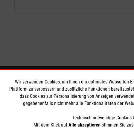
Informationen
Die Malt
Wir verwenden Cookies, um Ihnen ein optimales Webseiten-Erle
Plattform zu verbessern und zusätzliche Funktionen bereitzuste
dass Cookies zur Personalisierung von Anzeigen verwendet
Impressum
Malteser in
gegebenenfalls nicht mehr alle Funktionalitäten der Web
Datenschutz
Malteseror
Kontakt
Sharepoint
Technisch notwendige Cookies k
Mit dem Klick auf
Alle akzeptieren
stimmen Sie zusä