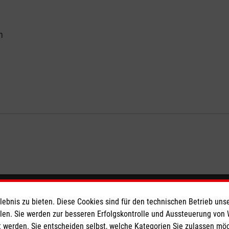
n
eser
Spendenkonto
bnis zu bieten. Diese Cookies sind für den technischen Betrieb unse
llen. Sie werden zur besseren Erfolgskontrolle und Aussteuerung von
 werden. Sie entscheiden selbst, welche Kategorien Sie zulassen mö
 Deutschland
Empfänger: Malteser Hilfsdienst