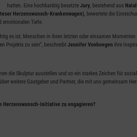
hatten. Eine hochkarätig besetzte
Jury
, bestehend aus
Natal
Malteser Herzenswunsch-Krankenwagen)
, bewertete die Einreich
d emotionalen Tiefe.
chtig es ist, Menschen in ihren letzten oder einsamen Momenten
ren Projekts zu sein“, beschreibt
Jennifer Vonhoegen
ihre Inspir
n die Skulptur ausstellen und so ein starkes Zeichen für sozia
s über weitere Gastgeber und Partner, die mit uns gemeinsam H
die Herzenswunsch-Initiative zu engagieren?