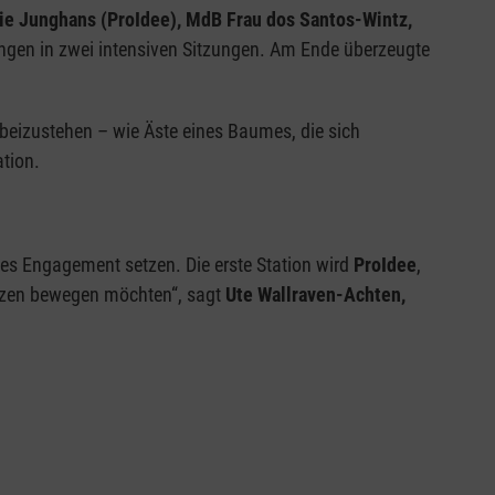
ie Junghans (ProIdee), MdB Frau dos Santos-Wintz,
ungen in zwei intensiven Sitzungen. Am Ende überzeugte
 beizustehen – wie Äste eines Baumes, die sich
ation.
les Engagement setzen. Die erste Station wird
ProIdee
,
erzen bewegen möchten“, sagt
Ute Wallraven-Achten,