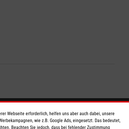
So finden Sie uns
rer Webseite erforderlich, helfen uns aber auch dabei, unsere
 Werbekampagnen, wie z.B. Google Ads, eingesetzt. Das bedeutet,
chten. Beachten Sie jedoch, dass bei fehlender Zustimmung
 e.V.
Bahnhofstr. 39