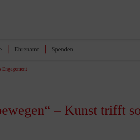
e
Ehrenamt
Spenden
es Engagement
wegen“ – Kunst trifft s