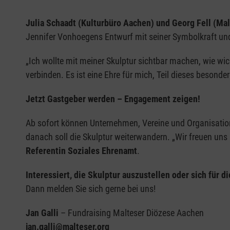
Julia Schaadt (Kulturbüro Aachen) und Georg Fell (
Jennifer Vonhoegens Entwurf mit seiner Symbolkraft un
„Ich wollte mit meiner Skulptur sichtbar machen, wie wi
verbinden. Es ist eine Ehre für mich, Teil dieses besonde
Jetzt Gastgeber werden – Engagement zeigen!
Ab sofort können Unternehmen, Vereine und Organisatione
danach soll die Skulptur weiterwandern. „Wir freuen un
Referentin Soziales Ehrenamt
.
Interessiert, die Skulptur auszustellen oder sich für 
Dann melden Sie sich gerne bei uns!
Jan Galli
– Fundraising Malteser Diözese Aachen
jan.galli@malteser.org