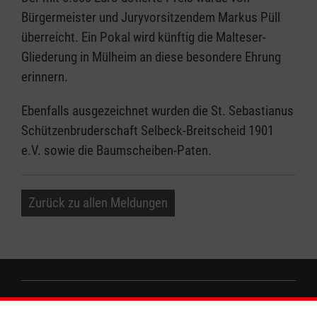
Bürgermeister und Juryvorsitzendem Markus Püll
überreicht. Ein Pokal wird künftig die Malteser-
Gliederung in Mülheim an diese besondere Ehrung
erinnern.
Ebenfalls ausgezeichnet wurden die St. Sebastianus
Schützenbruderschaft Selbeck-Breitscheid 1901
e.V. sowie die Baumscheiben-Paten.
Zurück zu allen Meldungen
Informationen