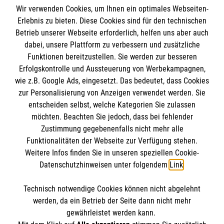
Wir verwenden Cookies, um Ihnen ein optimales Webseiten-
Erlebnis zu bieten. Diese Cookies sind für den technischen
Impressum
Betrieb unserer Webseite erforderlich, helfen uns aber auch
dabei, unsere Plattform zu verbessern und zusätzliche
Datenschutz
Die Malteser
Funktionen bereitzustellen. Sie werden zur besseren
Kontakt
Erfolgskontrolle und Aussteuerung von Werbekampagnen,
wie z.B. Google Ads, eingesetzt. Das bedeutet, dass Cookies
Malteser in Deutschland
zur Personalisierung von Anzeigen verwendet werden. Sie
Malteserorden
Spendenkonto
entscheiden selbst, welche Kategorien Sie zulassen
Sharepoint
möchten. Beachten Sie jedoch, dass bei fehlender
Zustimmung gegebenenfalls nicht mehr alle
Empfänger: Malteser Hilfsdienst e.V.
Funktionalitäten der Webseite zur Verfügung stehen.
Weitere Infos finden Sie in unseren speziellen Cookie-
Bank: Pax-Bank für Kirche und Caritas eG
So finden Sie uns
Datenschutzhinweisen unter folgendem
Link
.
IBAN: DE49370601201201206100
BIC: GENODED1PA7
Technisch notwendige Cookies können nicht abgelehnt
Karlsruher Straße 9
Accordion 1
werden, da ein Betrieb der Seite dann nicht mehr
45478 Mülheim an der Ruhr
gewährleistet werden kann.