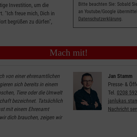
Bitte beachten Sie: Sobald S
tige Investition, um die
an Youtube/Google übermittel
t. "Ich freue mich, Dich in
Datenschutzerklärung
.
ort begrüßen zu dürfen",
Mach mit!
ch von einer ehrenamtlichen
Jan Stamm
ieren sich bereits in einem
Presse- & Öff
nschen, Tiere oder die Umwelt
Tel.
0208 59
chaft bezeichnet. Tatsächlich
janlukas.st
nst mit einem Ehrenamt
Nachricht se
wir dich brauchen, zeigen wir