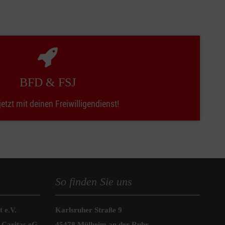
"
etwa einem Arztbesuch, Behördengang oder ähnlichem
en
BFD & FSJ
jetzt mit deinen Freiwilligendienst!
t und verteilst. Ob für obdachlose Menschen oder
So finden Sie uns
bringen und für eine angenehme und gesellige
 e.V.
Karlsruher Straße 9
 Caritas eG
45478 Mülheim an der Ruhr