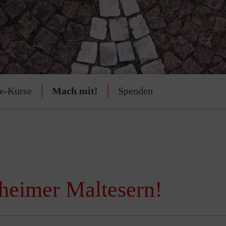
fe-Kurse
Mach mit!
Spenden
heimer Maltesern!