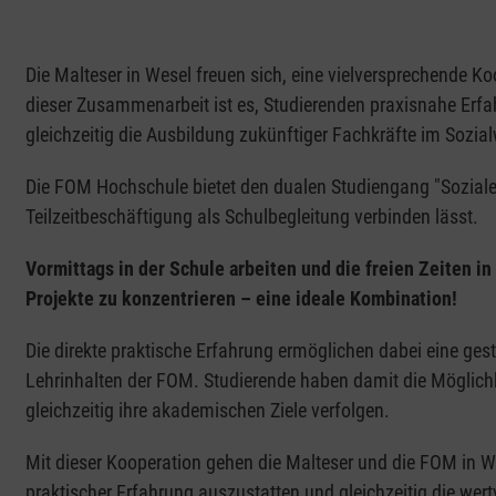
Die Malteser in Wesel freuen sich, eine vielversprechende K
dieser Zusammenarbeit ist es, Studierenden praxisnahe Erf
gleichzeitig die Ausbildung zukünftiger Fachkräfte im Sozia
Die FOM Hochschule bietet den dualen Studiengang "Soziale A
Teilzeitbeschäftigung als Schulbegleitung verbinden lässt.
Vormittags in der Schule arbeiten und die freien Zeiten i
Projekte zu konzentrieren – eine ideale Kombination!
Die direkte praktische Erfahrung ermöglichen dabei eine ge
Lehrinhalten der FOM. Studierende haben damit die Möglich
gleichzeitig ihre akademischen Ziele verfolgen.
Mit dieser Kooperation gehen die Malteser und die FOM in We
praktischer Erfahrung auszustatten und gleichzeitig die wertv