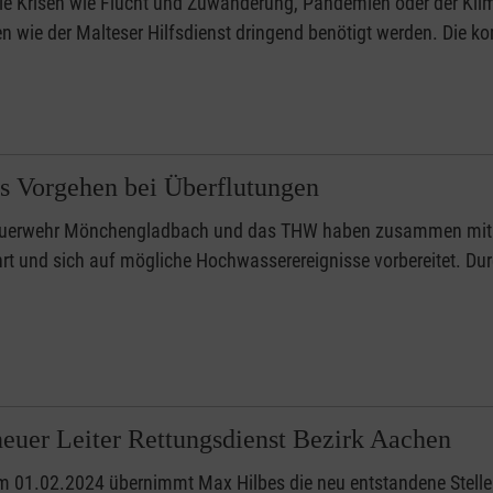
le Krisen wie Flucht und Zuwanderung, Pandemien oder der Kli
en wie der Malteser Hilfsdienst dringend benötigt werden. Die 
s Vorgehen bei Überflutungen
euerwehr Mönchengladbach und das THW haben zusammen mit we
t und sich auf mögliche Hochwasserereignisse vorbereitet. Du
euer Leiter Rettungsdienst Bezirk Aachen
m 01.02.2024 übernimmt Max Hilbes die neu entstandene Stelle