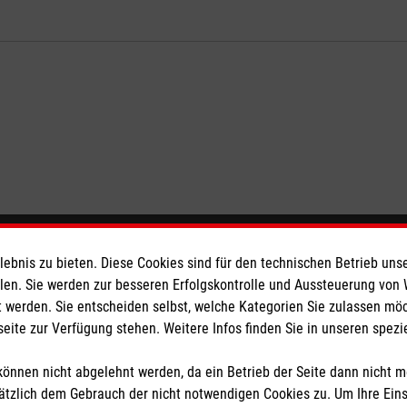
eser
Spendenkonto
bnis zu bieten. Diese Cookies sind für den technischen Betrieb unse
llen. Sie werden zur besseren Erfolgskontrolle und Aussteuerung von
 werden. Sie entscheiden selbst, welche Kategorien Sie zulassen mö
 Deutschland
Empfänger: Malteser Hilfsdienst
seite zur Verfügung stehen. Weitere Infos finden Sie in unseren spe
den
Bank: Pax-Bank
IBAN: DE39370601931004011
önnen nicht abgelehnt werden, da ein Betrieb der Seite dann nicht 
BIC: GENODED1PAX
tzlich dem Gebrauch der nicht notwendigen Cookies zu. Um Ihre Ein