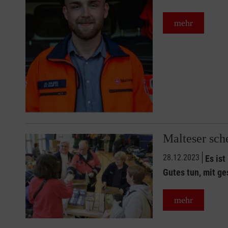
mehr
Malteser sch
28.12.2023
Es is
Gutes tun, mit g
mehr