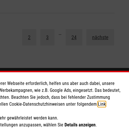
1
…
2
3
24
nächste
So finden Sie uns
rer Webseite erforderlich, helfen uns aber auch dabei, unsere
 Werbekampagnen, wie z.B. Google Ads, eingesetzt. Das bedeutet,
chten. Beachten Sie jedoch, dass bei fehlender Zustimmung
 e.V.
Ückelhofer Straße 20
ziellen Cookie-Datenschutzhinweisen unter folgendem
Link
.
41065 Mönchengladbach
500
Telefon: 02161 49190
mehr gewährleistet werden kann.
Email:
moenchengladbach@malteser.org
stellungen anzupassen, wählen Sie
Details anzeigen
.