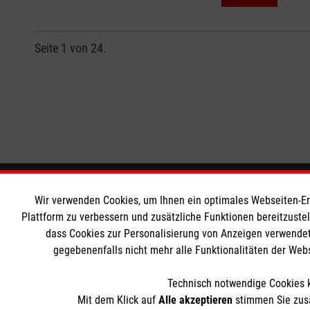
Seite 1 von 24.
Informationen
Die Malt
Wir verwenden Cookies, um Ihnen ein optimales Webseiten-Erle
Plattform zu verbessern und zusätzliche Funktionen bereitzuste
dass Cookies zur Personalisierung von Anzeigen verwendet
Impressum
Malteser in
gegebenenfalls nicht mehr alle Funktionalitäten der Web
Datenschutz
Malteseror
Kontakt
Sharepoint
Technisch notwendige Cookies k
Mit dem Klick auf
Alle akzeptieren
stimmen Sie zusä