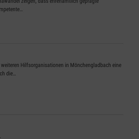
mawandel zeigen, dass ehrenamtlich geprägte
kompetente…
iteren Hilfsorganisationen in Mönchengladbach eine
rch die…
.