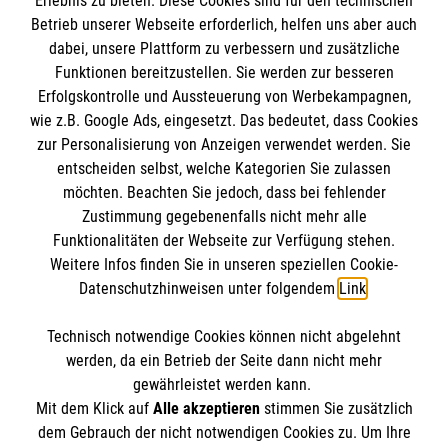
Erlebnis zu bieten. Diese Cookies sind für den technischen
Informationen
Betrieb unserer Webseite erforderlich, helfen uns aber auch
dabei, unsere Plattform zu verbessern und zusätzliche
Funktionen bereitzustellen. Sie werden zur besseren
Erfolgskontrolle und Aussteuerung von Werbekampagnen,
Impressum
wie z.B. Google Ads, eingesetzt. Das bedeutet, dass Cookies
Datenschutz
Die Malteser
zur Personalisierung von Anzeigen verwendet werden. Sie
Kontakt
entscheiden selbst, welche Kategorien Sie zulassen
Barrierefreiheit
möchten. Beachten Sie jedoch, dass bei fehlender
Malteser in Deutschland
Zustimmung gegebenenfalls nicht mehr alle
Malteserorden
Funktionalitäten der Webseite zur Verfügung stehen.
Spendenkonto
Weitere Infos finden Sie in unseren speziellen Cookie-
Sharepoint
Datenschutzhinweisen unter folgendem
Link
.
Empfänger: Malteser Hilfsdienst e.V.
Technisch notwendige Cookies können nicht abgelehnt
Bank: PAX Bank für Kirche und Caritas eG
So finden Sie uns
werden, da ein Betrieb der Seite dann nicht mehr
IBAN: DE31 3706 0120 1201 2136 02
gewährleistet werden kann.
Mit dem Klick auf
Alle akzeptieren
stimmen Sie zusätzlich
BIC: GENODED1PA7
Musterstraße 4
dem Gebrauch der nicht notwendigen Cookies zu. Um Ihre
Der Malteser Hilfsdienst e.V. ist als eingetragene