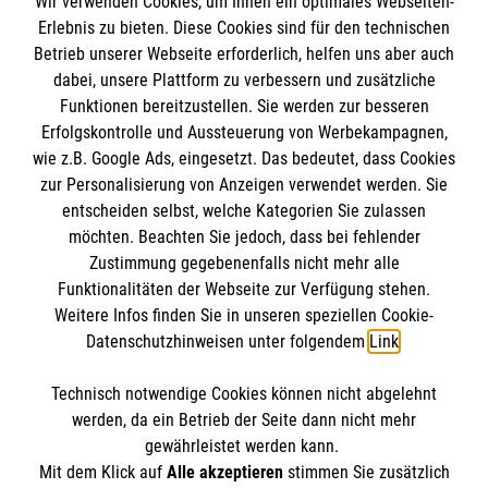
Wir verwenden Cookies, um Ihnen ein optimales Webseiten-
Erlebnis zu bieten. Diese Cookies sind für den technischen
Informationen
Betrieb unserer Webseite erforderlich, helfen uns aber auch
dabei, unsere Plattform zu verbessern und zusätzliche
Funktionen bereitzustellen. Sie werden zur besseren
Erfolgskontrolle und Aussteuerung von Werbekampagnen,
Impressum
wie z.B. Google Ads, eingesetzt. Das bedeutet, dass Cookies
Datenschutz
Die Malteser
zur Personalisierung von Anzeigen verwendet werden. Sie
Kontakt
entscheiden selbst, welche Kategorien Sie zulassen
Barrierefreiheit
möchten. Beachten Sie jedoch, dass bei fehlender
Malteser in Deutschland
Zustimmung gegebenenfalls nicht mehr alle
Malteserorden
Funktionalitäten der Webseite zur Verfügung stehen.
Spendenkonto
Weitere Infos finden Sie in unseren speziellen Cookie-
Sharepoint
Datenschutzhinweisen unter folgendem
Link
.
Empfänger: Malteser Hilfsdienst e.V.
Technisch notwendige Cookies können nicht abgelehnt
Bank: PAX Bank für Kirche und Caritas eG
So finden Sie uns
werden, da ein Betrieb der Seite dann nicht mehr
IBAN: DE31 3706 0120 1201 2136 02
gewährleistet werden kann.
Mit dem Klick auf
Alle akzeptieren
stimmen Sie zusätzlich
BIC: GENODED1PA7