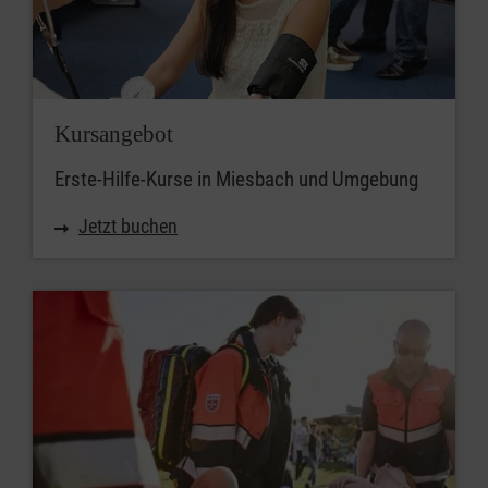
Umkreis
Kursangebot
Erste-Hilfe-Kurse in Miesbach und Umgebung
Jetzt buchen
Passende Kurse suchen