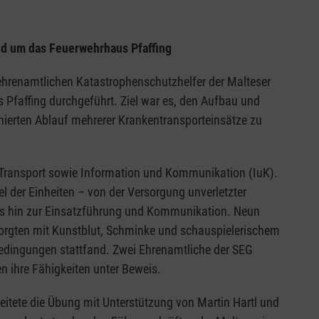
nd um das Feuerwehrhaus Pfaffing
ehrenamtlichen Katastrophenschutzhelfer der Malteser
affing durchgeführt. Ziel war es, den Aufbau und
inierten Ablauf mehrerer Krankentransporteinsätze zu
, Transport sowie Information und Kommunikation (IuK).
 der Einheiten – von der Versorgung unverletzter
bis hin zur Einsatzführung und Kommunikation. Neun
 sorgten mit Kunstblut, Schminke und schauspielerischem
 Bedingungen stattfand. Zwei Ehrenamtliche der SEG
en ihre Fähigkeiten unter Beweis.
leitete die Übung mit Unterstützung von Martin Hartl und