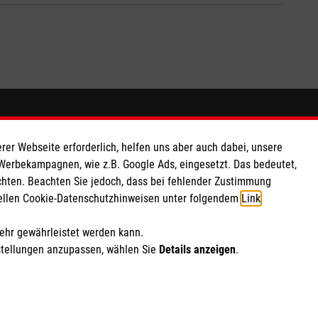
So finden Sie uns
rer Webseite erforderlich, helfen uns aber auch dabei, unsere
 e.V.
Rathausstr. 25
 Werbekampagnen, wie z.B. Google Ads, eingesetzt. Das bedeutet,
chten. Beachten Sie jedoch, dass bei fehlender Zustimmung
 Caritas eG
83022 Rosenheim
ziellen Cookie-Datenschutzhinweisen unter folgendem
Link
.
136 02
Telefon: 08031 809570
malteser.miesbach@malteser.org
mehr gewährleistet werden kann.
stellungen anzupassen, wählen Sie
Details anzeigen
.
ich Marketing und Analyse
rte Cookie-Einstellungen