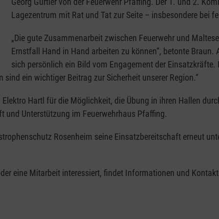
Georg Gürtler von der Feuerwehr Pfaffing. Der 1. und 2. K
Lagezentrum mit Rat und Tat zur Seite – insbesondere bei f
„Die gute Zusammenarbeit zwischen Feuerwehr und Malteser
Ernstfall Hand in Hand arbeiten zu können“, betonte Braun.
sich persönlich ein Bild vom Engagement der Einsatzkräfte. Er
sind ein wichtiger Beitrag zur Sicherheit unserer Region.“
 Elektro Hartl für die Möglichkeit, die Übung in ihren Hallen du
ft und Unterstützung im Feuerwehrhaus Pfaffing.
strophenschutz Rosenheim seine Einsatzbereitschaft erneut unte
der eine Mitarbeit interessiert, findet Informationen und Kontak