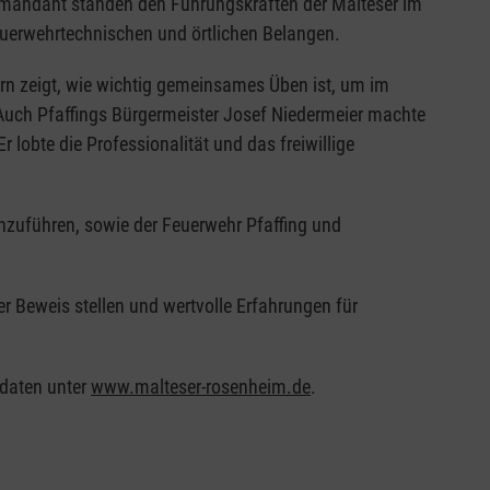
ommandant standen den Führungskräften der Malteser im
euerwehrtechnischen und örtlichen Belangen.
n zeigt, wie wichtig gemeinsames Üben ist, um im
 Auch Pfaffings Bürgermeister Josef Niedermeier machte
 lobte die Professionalität und das freiwillige
rchzuführen, sowie der Feuerwehr Pfaffing und
r Beweis stellen und wertvolle Erfahrungen für
tdaten unter
www.malteser-rosenheim.de
.