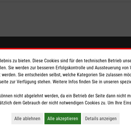
eser
Spendenkonto
bnis zu bieten. Diese Cookies sind für den technischen Betrieb unse
 Deutschland
Empfänger: Malteser Hilfsdienst
llen. Sie werden zur besseren Erfolgskontrolle und Aussteuerung von
 werden. Sie entscheiden selbst, welche Kategorien Sie zulassen mö
den
Bank: PAX Bank für Kirche und
seite zur Verfügung stehen. Weitere Infos finden Sie in unseren spe
IBAN: DE31 3706 0120 1201 2
BIC: GENODED1PA7
önnen nicht abgelehnt werden, da ein Betrieb der Seite dann nicht 
tzlich dem Gebrauch der nicht notwendigen Cookies zu. Um Ihre Ein
tzige Organisation von der Körperschaft- und Gewerbesteuer befreit.
Alle ablehnen
Alle akzeptieren
Details anzeigen
Lehnt alle nicht-essentiellen Cookies ab
Akzeptiert alle Cookies einschließl
Öffnet detaillie