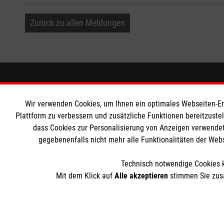
Zurück zu allen Meldungen
Informationen
Die Malt
Wir verwenden Cookies, um Ihnen ein optimales Webseiten-Erle
Impressum
Malteser in
Plattform zu verbessern und zusätzliche Funktionen bereitzuste
dass Cookies zur Personalisierung von Anzeigen verwendet
Datenschutz
Malteseror
gegebenenfalls nicht mehr alle Funktionalitäten der Web
Kontakt
Sharepoint
Pressekontakt
Technisch notwendige Cookies k
Barrierefreiheit
Mit dem Klick auf
Alle akzeptieren
stimmen Sie zusä
Der Malteser Hilfsdienst e.V. ist als eingetragene gemeinnü