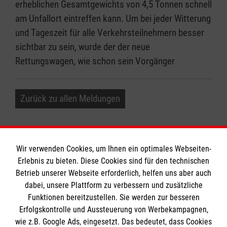
erheblichen Gesamtgewichts von 4,5 Tonnen schnell
am Unfallort eintreffen kann. Um bei jeder Witterung
und Tageszeit für alle Verkehrsteilnehmern besser
sichtbar zu sein, wurde der der neue
Rettungswagen, wie schon sein Vorgänger
Zurück zu allen Meldungen
Wir verwenden Cookies, um Ihnen ein optimales Webseiten-
Erlebnis zu bieten. Diese Cookies sind für den technischen
Betrieb unserer Webseite erforderlich, helfen uns aber auch
Informationen
dabei, unsere Plattform zu verbessern und zusätzliche
Funktionen bereitzustellen. Sie werden zur besseren
Erfolgskontrolle und Aussteuerung von Werbekampagnen,
Impressum
wie z.B. Google Ads, eingesetzt. Das bedeutet, dass Cookies
Datenschutz