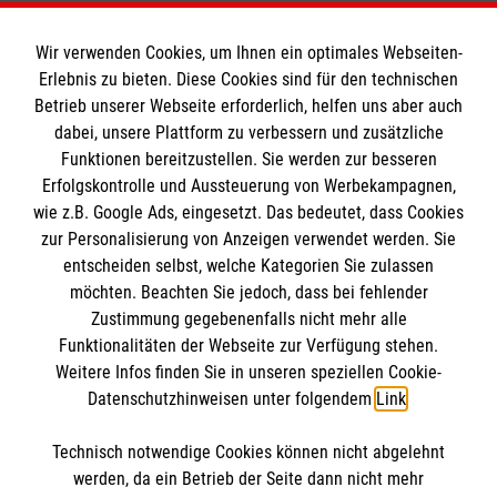
Wir verwenden Cookies, um Ihnen ein optimales Webseiten-
Erlebnis zu bieten. Diese Cookies sind für den technischen
Informationen
Betrieb unserer Webseite erforderlich, helfen uns aber auch
dabei, unsere Plattform zu verbessern und zusätzliche
Funktionen bereitzustellen. Sie werden zur besseren
Erfolgskontrolle und Aussteuerung von Werbekampagnen,
Impressum
wie z.B. Google Ads, eingesetzt. Das bedeutet, dass Cookies
Datenschutz
Die Malteser
zur Personalisierung von Anzeigen verwendet werden. Sie
Kontakt
entscheiden selbst, welche Kategorien Sie zulassen
Barrierefreiheit
möchten. Beachten Sie jedoch, dass bei fehlender
Malteser in Deutschland
Zustimmung gegebenenfalls nicht mehr alle
Malteserorden
Funktionalitäten der Webseite zur Verfügung stehen.
Spendenkonto
Weitere Infos finden Sie in unseren speziellen Cookie-
Sharepoint
Datenschutzhinweisen unter folgendem
Link
.
Empfänger: Malteser Hilfsdienst e.V.
Technisch notwendige Cookies können nicht abgelehnt
IBAN: DE39 3706 0120 1201 2150 10
So finden Sie uns
werden, da ein Betrieb der Seite dann nicht mehr