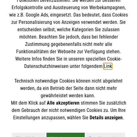
Funktionen bereitzustellen. Sie werden zur besseren
Erfolgskontrolle und Aussteuerung von Werbekampagnen,
Impressum
wie z.B. Google Ads, eingesetzt. Das bedeutet, dass Cookies
Datenschutz
Die Malteser
zur Personalisierung von Anzeigen verwendet werden. Sie
Kontakt
entscheiden selbst, welche Kategorien Sie zulassen
Barrierefreiheit
möchten. Beachten Sie jedoch, dass bei fehlender
Malteser in Deutschland
Zustimmung gegebenenfalls nicht mehr alle
Malteserorden
Funktionalitäten der Webseite zur Verfügung stehen.
Spendenkonto
Weitere Infos finden Sie in unseren speziellen Cookie-
Sharepoint
Datenschutzhinweisen unter folgendem
Link
.
Empfänger: Malteser Hilfsdienst e.V.
Technisch notwendige Cookies können nicht abgelehnt
IBAN: DE39 3706 0120 1201 2150 10
So finden Sie uns
werden, da ein Betrieb der Seite dann nicht mehr
BIC: GENODED1PA7
gewährleistet werden kann.
Mit dem Klick auf
Alle akzeptieren
stimmen Sie zusätzlich
Stichwort: Melle
Freienhagen 6
dem Gebrauch der nicht notwendigen Cookies zu. Um Ihre
Der Malteser Hilfsdienst e.V. ist als eingetragene
Einstellungen anzupassen, wählen Sie
Details anzeigen
.
49326 Melle
gemeinnützige Organisation von der Körperschaft- und
Telefon: 05422 959849
Gewerbesteuer befreit.