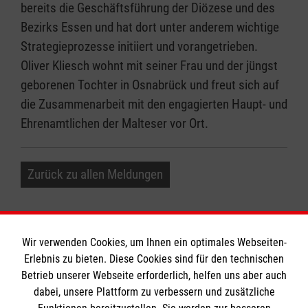
bereits die Geschäftsführung der Diözese und des
Bezirks Essen und hat dort unter anderem wichtige
Strategieprozesse initiiert und vorangetrieben.
Oliver Kliesch wohnt mit seiner Frau und der jüngst
geborenen Tochter in Osnabrück und freut sich auf
die Zusammenarbeit mit den engagierten Haupt- und
Ehrenamtlichen der Malteser vor Ort.
Zurück zu allen Meldungen
Wir verwenden Cookies, um Ihnen ein optimales Webseiten-
Erlebnis zu bieten. Diese Cookies sind für den technischen
Informationen
Betrieb unserer Webseite erforderlich, helfen uns aber auch
dabei, unsere Plattform zu verbessern und zusätzliche