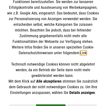
Funktionen bereitzustellen. Sie werden zur besseren
Erfolgskontrolle und Aussteuerung von Werbekampagnen,
Impressum
wie z.B. Google Ads, eingesetzt. Das bedeutet, dass Cookies
Datenschutz
Die Malteser
zur Personalisierung von Anzeigen verwendet werden. Sie
Barrierefreiheit
entscheiden selbst, welche Kategorien Sie zulassen
Kontakt
möchten. Beachten Sie jedoch, dass bei fehlender
Malteser in Deutschland
Zustimmung gegebenenfalls nicht mehr alle
Malteserorden
Funktionalitäten der Webseite zur Verfügung stehen.
Spendenkonto
Weitere Infos finden Sie in unseren speziellen Cookie-
Sharepoint
Datenschutzhinweisen unter folgendem
Link
.
Empfänger: Malteser Hilfsdienst e.V.
Technisch notwendige Cookies können nicht abgelehnt
IBAN: DE90 6005 0101 0001 2706 88
So finden Sie uns
werden, da ein Betrieb der Seite dann nicht mehr
BIC: SOLADEST600
gewährleistet werden kann.
Mit dem Klick auf
Alle akzeptieren
stimmen Sie zusätzlich
Geraer Ring 5
dem Gebrauch der nicht notwendigen Cookies zu. Um Ihre
Der Malteser Hilfsdienst e.V. ist als eingetragene
Einstellungen anzupassen, wählen Sie
Details anzeigen
.
68309 Mannheim
gemeinnützige Organisation von der Körperschaft- und
Telefon:
0621/721072
Gewerbesteuer befreit.