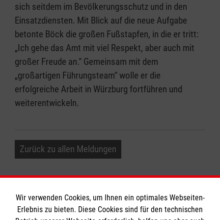
sich seitdem im Bevölkerungsschutz und in den
Einsatzdiensten. Mit Blick auf die neue Aufgabe
betonte Böck die großen Fußstapfen, in die er tritt:
„Ich gehe das Amt mit viel Respekt, aber auch mit
großer Freude an.“ Gemeinsam mit dem
„großartigen Führungsteam“ wolle er die
erfolgreiche Arbeit in Würzburg fortführen und
weiterentwickeln.
Zurück zu allen Meldungen
Wir verwenden Cookies, um Ihnen ein optimales Webseiten-
Erlebnis zu bieten. Diese Cookies sind für den technischen