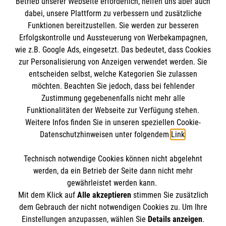
Informationen
Betrieb unserer Webseite erforderlich, helfen uns aber auch
dabei, unsere Plattform zu verbessern und zusätzliche
Funktionen bereitzustellen. Sie werden zur besseren
Erfolgskontrolle und Aussteuerung von Werbekampagnen,
Impressum
wie z.B. Google Ads, eingesetzt. Das bedeutet, dass Cookies
Datenschutz
Die Malteser
zur Personalisierung von Anzeigen verwendet werden. Sie
Kontakt
entscheiden selbst, welche Kategorien Sie zulassen
möchten. Beachten Sie jedoch, dass bei fehlender
Malteser in Deutschland
Zustimmung gegebenenfalls nicht mehr alle
Malteserorden
Funktionalitäten der Webseite zur Verfügung stehen.
Spendenkonto
Weitere Infos finden Sie in unseren speziellen Cookie-
Sharepoint
Datenschutzhinweisen unter folgendem
Link
.
Empfänger: Malteser Hilfsdienst e.V.
Technisch notwendige Cookies können nicht abgelehnt
IBAN: DE27 3706 0120 1201 2220 16
So finden Sie uns
werden, da ein Betrieb der Seite dann nicht mehr
BIC: GENODED1PA7
gewährleistet werden kann.
Mit dem Klick auf
Alle akzeptieren
stimmen Sie zusätzlich
Malteser Hilfsdienst e.V. und gGmbH
dem Gebrauch der nicht notwendigen Cookies zu. Um Ihre
Der Malteser Hilfsdienst e.V. ist als eingetragene
Einstellungen anzupassen, wählen Sie
Details anzeigen
.
Mainaustraße 45