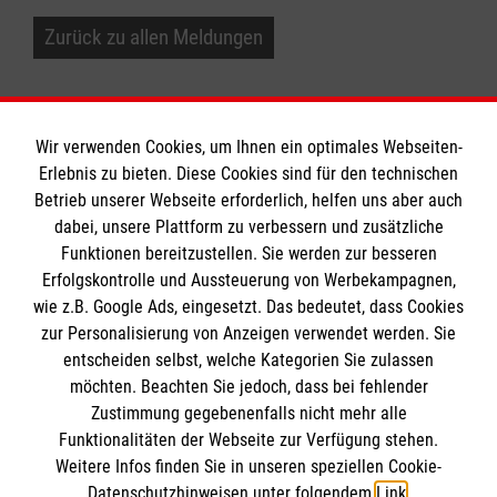
Zurück zu allen Meldungen
Wir verwenden Cookies, um Ihnen ein optimales Webseiten-
Erlebnis zu bieten. Diese Cookies sind für den technischen
Informationen
Betrieb unserer Webseite erforderlich, helfen uns aber auch
dabei, unsere Plattform zu verbessern und zusätzliche
Funktionen bereitzustellen. Sie werden zur besseren
Erfolgskontrolle und Aussteuerung von Werbekampagnen,
Impressum
wie z.B. Google Ads, eingesetzt. Das bedeutet, dass Cookies
Datenschutz
Die Malteser
zur Personalisierung von Anzeigen verwendet werden. Sie
Kontakt
entscheiden selbst, welche Kategorien Sie zulassen
möchten. Beachten Sie jedoch, dass bei fehlender
Malteser in Deutschland
Zustimmung gegebenenfalls nicht mehr alle
Malteserorden
Funktionalitäten der Webseite zur Verfügung stehen.
Spendenkonto
Weitere Infos finden Sie in unseren speziellen Cookie-
Sharepoint
Datenschutzhinweisen unter folgendem
Link
.