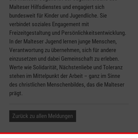
Malteser Hilfsdienstes und engagiert sich
bundesweit für Kinder und Jugendliche. Sie
verbindet soziales Engagement mit
Freizeitgestaltung und Persönlichkeitsentwicklung.
In der Malteser Jugend lernen junge Menschen,
Verantwortung zu übernehmen, sich für andere
einzusetzen und dabei Gemeinschaft zu erleben.
Werte wie Solidarität, Nächstenliebe und Toleranz
stehen im Mittelpunkt der Arbeit – ganz im Sinne
des christlichen Menschenbildes, das die Malteser
prägt.
Zurück zu allen Meldungen