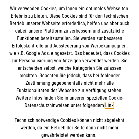
Wir verwenden Cookies, um Ihnen ein optimales Webseiten-
Erlebnis zu bieten. Diese Cookies sind für den technischen
Informationen
Betrieb unserer Webseite erforderlich, helfen uns aber auch
dabei, unsere Plattform zu verbessern und zusätzliche
Funktionen bereitzustellen. Sie werden zur besseren
Erfolgskontrolle und Aussteuerung von Werbekampagnen,
Impressum
wie z.B. Google Ads, eingesetzt. Das bedeutet, dass Cookies
Datenschutz
Die Malteser
zur Personalisierung von Anzeigen verwendet werden. Sie
Kontakt
entscheiden selbst, welche Kategorien Sie zulassen
möchten. Beachten Sie jedoch, dass bei fehlender
Malteser in Deutschland
Zustimmung gegebenenfalls nicht mehr alle
Malteserorden
Funktionalitäten der Webseite zur Verfügung stehen.
Spendenkonto
Weitere Infos finden Sie in unseren speziellen Cookie-
Sharepoint
Datenschutzhinweisen unter folgendem
Link
.
Empfänger: Malteser Hilfsdienst e.V.
Technisch notwendige Cookies können nicht abgelehnt
IBAN: DE27 3706 0120 1201 2220 16
So finden Sie uns
werden, da ein Betrieb der Seite dann nicht mehr
BIC: GENODED1PA7
gewährleistet werden kann.