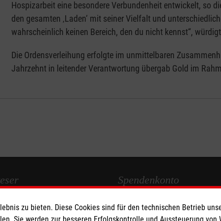
Hospizarbeit eine besondere Verbundenheit entwickelt, so die
den gesamten ‚Laden‘ mit seiner Vielfalt und unterschiedlic
wahrscheinlich keinen Bereich, den du nicht kennst“, würdigt
Die Ordensverleihung erfolgte im unmittelbaren Zusammenha
Jahrzehnt in leitender Verantwortung übergab Gold im Ra
eser
Spendenkonto
bnis zu bieten. Diese Cookies sind für den technischen Betrieb unse
 Deutschland
Empfänger: Malteser Hilfsdienst
llen. Sie werden zur besseren Erfolgskontrolle und Aussteuerung von