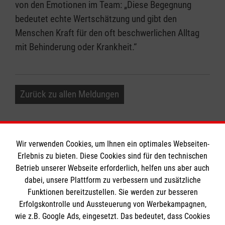
von den Emotionen im Team: „Diese Begegnung
bedeutet echte Wertschätzung und gibt den
Menschen Kraft für den oft beschwerlichen Alltag
mit Behinderung oder Krankheit.“
Zurück zu allen Meldungen
Wir verwenden Cookies, um Ihnen ein optimales Webseiten-
Erlebnis zu bieten. Diese Cookies sind für den technischen
Informationen
Betrieb unserer Webseite erforderlich, helfen uns aber auch
dabei, unsere Plattform zu verbessern und zusätzliche
Funktionen bereitzustellen. Sie werden zur besseren
Erfolgskontrolle und Aussteuerung von Werbekampagnen,
Impressum
wie z.B. Google Ads, eingesetzt. Das bedeutet, dass Cookies
Datenschutz
Die Malteser