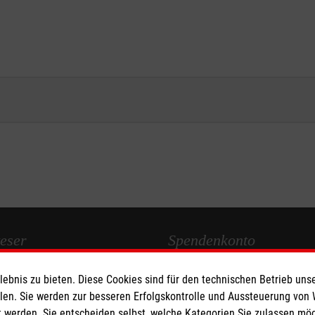
eser
Spendenkonto
bnis zu bieten. Diese Cookies sind für den technischen Betrieb unse
 Deutschland
Empfänger: Malteser Hilfsdienst
llen. Sie werden zur besseren Erfolgskontrolle und Aussteuerung von
den
IBAN: DE27 3706 0120 1201 2
 werden. Sie entscheiden selbst, welche Kategorien Sie zulassen mö