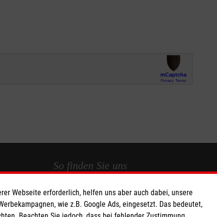
So finden Sie uns
rer Webseite erforderlich, helfen uns aber auch dabei, unsere
 e.V.
Malteser Hilfsdienst e.V. und gGmbH
 Werbekampagnen, wie z.B. Google Ads, eingesetzt. Das bedeutet,
220 16
Mainaustraße 45/45a
chten. Beachten Sie jedoch, dass bei fehlender Zustimmung