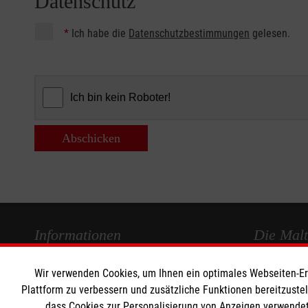
Datenschutz
*
Ich habe die
Datenschutzbestimmungen
gelesen.
Abschicken
Informationen
Die Malt
Wir verwenden Cookies, um Ihnen ein optimales Webseiten-Erle
Impressum
Malteser in
Plattform zu verbessern und zusätzliche Funktionen bereitzuste
Datenschutz
Malteseror
dass Cookies zur Personalisierung von Anzeigen verwendet