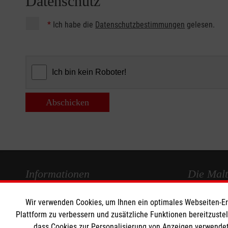
Datenschutz
*
Ich habe die
Datenschutzbestimmungen
gelesen.
Abschicken
Informationen
Die Malt
Wir verwenden Cookies, um Ihnen ein optimales Webseiten-Erle
Impressum
Malteser in
Plattform zu verbessern und zusätzliche Funktionen bereitzuste
Datenschutz
Malteseror
dass Cookies zur Personalisierung von Anzeigen verwendet