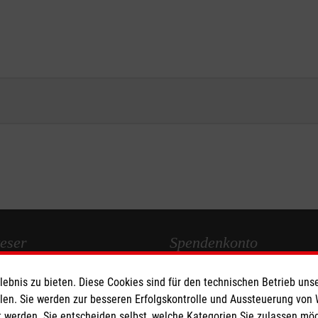
eser
Spendenkonto
bnis zu bieten. Diese Cookies sind für den technischen Betrieb unse
 Deutschland
Empfänger: Malteser Hilfsdienst
llen. Sie werden zur besseren Erfolgskontrolle und Aussteuerung von
den
IBAN: DE27 3706 0120 1201 2
 werden. Sie entscheiden selbst, welche Kategorien Sie zulassen mö