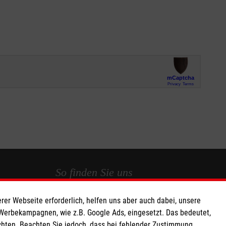
So finden Sie uns
rer Webseite erforderlich, helfen uns aber auch dabei, unsere
 e.V.
Malteser Hilfsdienst e.V. und gGmbH
 Werbekampagnen, wie z.B. Google Ads, eingesetzt. Das bedeutet,
220 16
Mainaustraße 45/45a
chten. Beachten Sie jedoch, dass bei fehlender Zustimmung