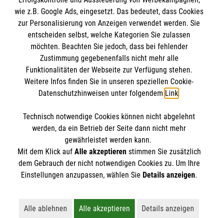
Impressum
wie z.B. Google Ads, eingesetzt. Das bedeutet, dass Cookies
Datenschutz
Die Malteser
zur Personalisierung von Anzeigen verwendet werden. Sie
Barrierefreiheit
entscheiden selbst, welche Kategorien Sie zulassen
Kontakt
möchten. Beachten Sie jedoch, dass bei fehlender
Malteser in Deutschland
Zustimmung gegebenenfalls nicht mehr alle
Malteserorden
Funktionalitäten der Webseite zur Verfügung stehen.
Spendenkonto
Weitere Infos finden Sie in unseren speziellen Cookie-
Sharepoint
Datenschutzhinweisen unter folgendem
Link
.
Malteser Hilfsdienst e.V.
Technisch notwendige Cookies können nicht abgelehnt
Pax-Bank für Kirche und Caritas eG
So finden Sie uns
werden, da ein Betrieb der Seite dann nicht mehr
IBAN: DE44 3706 0193 4001 1550 46
gewährleistet werden kann.
Mit dem Klick auf
Alle akzeptieren
stimmen Sie zusätzlich
BIC / S.W.I.F.T: GENODED1PAX
Königstuhlstraße 17
dem Gebrauch der nicht notwendigen Cookies zu. Um Ihre
Der Malteser Hilfsdienst e.V. ist als eingetragene
Einstellungen anzupassen, wählen Sie
Details anzeigen
.
55296 Lörzweiler
gemeinnützige Organisation von der Körperschaft- und
Telefon: 06138 7317
Gewerbesteuer befreit.
Email:
info@malteser-loerzweiler.org
Alle ablehnen
Alle akzeptieren
Details anzeigen
Lehnt alle nicht-essentiellen Cookies ab
Akzeptiert alle Cookies einschließl
Öffnet detaillie