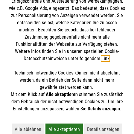
Erfolgskontrolle und Aussteuerung von Werbekampagnen,
Impressum
wie z.B. Google Ads, eingesetzt. Das bedeutet, dass Cookies
Datenschutz
Die Malteser
zur Personalisierung von Anzeigen verwendet werden. Sie
Barrierefreiheit
entscheiden selbst, welche Kategorien Sie zulassen
Kontakt
möchten. Beachten Sie jedoch, dass bei fehlender
Malteser in Deutschland
Zustimmung gegebenenfalls nicht mehr alle
Malteserorden
Funktionalitäten der Webseite zur Verfügung stehen.
Spendenkonto
Weitere Infos finden Sie in unseren speziellen Cookie-
Sharepoint
Datenschutzhinweisen unter folgendem
Link
.
Malteser Hilfsdienst e.V.
Technisch notwendige Cookies können nicht abgelehnt
Pax-Bank für Kirche und Caritas eG
So finden Sie uns
werden, da ein Betrieb der Seite dann nicht mehr
IBAN: DE44 3706 0193 4001 1550 46
gewährleistet werden kann.
Mit dem Klick auf
Alle akzeptieren
stimmen Sie zusätzlich
BIC / S.W.I.F.T: GENODED1PAX
Königstuhlstraße 17
dem Gebrauch der nicht notwendigen Cookies zu. Um Ihre
Der Malteser Hilfsdienst e.V. ist als eingetragene
Einstellungen anzupassen, wählen Sie
Details anzeigen
.
55296 Lörzweiler
gemeinnützige Organisation von der Körperschaft- und
Telefon: 06138 7317
Gewerbesteuer befreit.
Email:
info@malteser-loerzweiler.org
Alle ablehnen
Alle akzeptieren
Details anzeigen