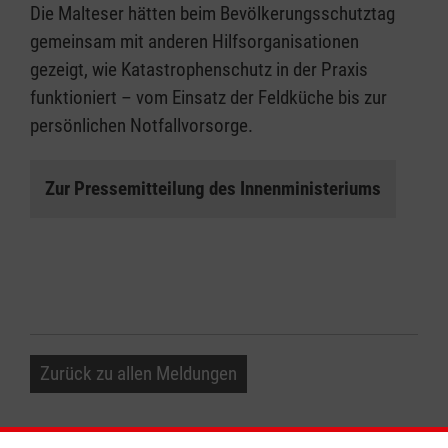
Die Malteser hätten beim Bevölkerungsschutztag
gemeinsam mit anderen Hilfsorganisationen
gezeigt, wie Katastrophenschutz in der Praxis
funktioniert – vom Einsatz der Feldküche bis zur
persönlichen Notfallvorsorge.
Zur Pressemitteilung des Innenministeriums
Zurück zu allen Meldungen