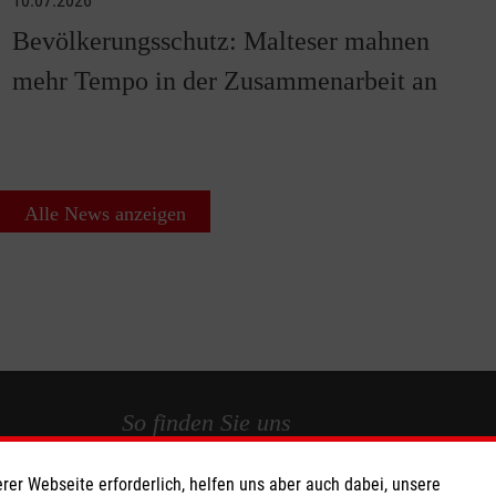
10.07.2026
Bevölkerungsschutz: Malteser mahnen
mehr Tempo in der Zusammenarbeit an
Alle News anzeigen
So finden Sie uns
rer Webseite erforderlich, helfen uns aber auch dabei, unsere
 e.V.
Bischofsheimer Weg 14