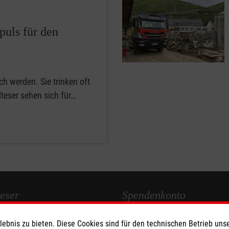
puls für den
h werden. Sie trinken oft
teser sehen sich für…
eser
Spendenkonto
bnis zu bieten. Diese Cookies sind für den technischen Betrieb unse
 Deutschland
Empfänger: Malteser Hilfsdienst