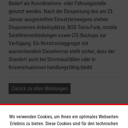
Bedarf als Koordinations- oder Führungsstelle
genutzt werden. Nach der Einspeisung des am 23.
Januar ausgestellten Einsatzleitwagens stehen
Disponenten-Arbeitsplätze, BOS-Tetra-Funk, mobile
Satellitenverbindungen sowie LTE-Backups zur
Verfügung. Ein Notstromaggregat mit
ausreichendem Dieselvorrat stellt sicher, dass der
Standort auch bei Stromausfällen oder in
Krisensituationen handlungsfähig bleibt.
Zurück zu allen Meldungen
Wir verwenden Cookies, um Ihnen ein optimales Webseiten-
Erlebnis zu bieten. Diese Cookies sind für den technischen