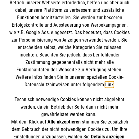
Informationen
Betrieb unserer Webseite erforderlich, helfen uns aber auch
dabei, unsere Plattform zu verbessern und zusätzliche
Funktionen bereitzustellen. Sie werden zur besseren
Erfolgskontrolle und Aussteuerung von Werbekampagnen,
Impressum
wie z.B. Google Ads, eingesetzt. Das bedeutet, dass Cookies
Datenschutz
Die Malteser
zur Personalisierung von Anzeigen verwendet werden. Sie
Kontakt
entscheiden selbst, welche Kategorien Sie zulassen
möchten. Beachten Sie jedoch, dass bei fehlender
Malteser in Deutschland
Zustimmung gegebenenfalls nicht mehr alle
Malteserorden
Funktionalitäten der Webseite zur Verfügung stehen.
Spendenkonto
Weitere Infos finden Sie in unseren speziellen Cookie-
Sharepoint
Datenschutzhinweisen unter folgendem
Link
.
Empfänger: Malteser Hilfsdienst e.V.
Technisch notwendige Cookies können nicht abgelehnt
Bank: Pax-Bank
So finden Sie uns
werden, da ein Betrieb der Seite dann nicht mehr
IBAN: DE20370601201201214188
gewährleistet werden kann.
Mit dem Klick auf
Alle akzeptieren
stimmen Sie zusätzlich
BIC: GENODED1 PA7
Spyckstraße 50-52
dem Gebrauch der nicht notwendigen Cookies zu. Um Ihre
Der Malteser Hilfsdienst e.V. ist als eingetragene
Einstellungen anzupassen, wählen Sie
Details anzeigen
.
47533 Kleve