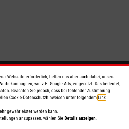
So finden Sie uns
rer Webseite erforderlich, helfen uns aber auch dabei, unsere
 Werbekampagnen, wie z.B. Google Ads, eingesetzt. Das bedeutet,
chten. Beachten Sie jedoch, dass bei fehlender Zustimmung
 e.V.
Spyckstraße 50-52
ziellen Cookie-Datenschutzhinweisen unter folgendem
Link
.
 Caritas eG
47533 Kleve
188
Telefon:
mehr gewährleistet werden kann.
info.kleve@malteser.org
stellungen anzupassen, wählen Sie
Details anzeigen
.