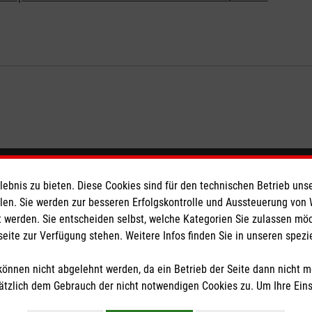
eser
Spendenkonto
bnis zu bieten. Diese Cookies sind für den technischen Betrieb unse
llen. Sie werden zur besseren Erfolgskontrolle und Aussteuerung von
 werden. Sie entscheiden selbst, welche Kategorien Sie zulassen mö
 Deutschland
Empfänger: Malteser Hilfsdienst
seite zur Verfügung stehen. Weitere Infos finden Sie in unseren spe
den
Bank: Pax-Bank für Kirche und
IBAN: DE20370601201201214
önnen nicht abgelehnt werden, da ein Betrieb der Seite dann nicht 
BIC: GENODED1 PA7
tzlich dem Gebrauch der nicht notwendigen Cookies zu. Um Ihre Ein