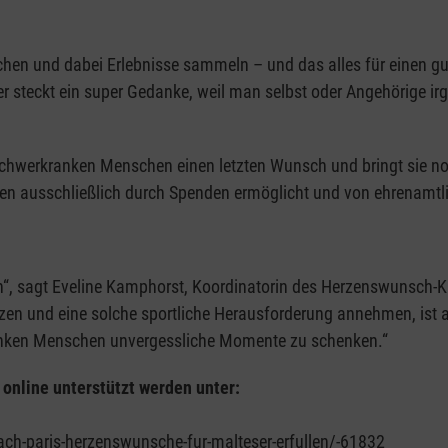
machen und dabei Erlebnisse sammeln – und das alles für einen 
 steckt ein super Gedanke, weil man selbst oder Angehörige ir
chwerkranken Menschen einen letzten Wunsch und bringt sie no
den ausschließlich durch Spenden ermöglicht und von ehrenamtli
n“, sagt Eveline Kamphorst, Koordinatorin des Herzenswunsch-
zen und eine solche sportliche Herausforderung annehmen, ist al
anken Menschen unvergessliche Momente zu schenken.“
online unterstützt werden unter:
ch-paris-herzenswunsche-fur-malteser-erfullen/-61832