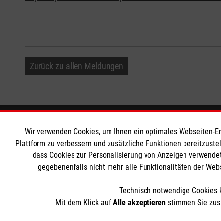
Zurück zu allen Meldungen
Informationen
Die Malt
Wir verwenden Cookies, um Ihnen ein optimales Webseiten-Erle
Plattform zu verbessern und zusätzliche Funktionen bereitzuste
dass Cookies zur Personalisierung von Anzeigen verwendet
Impressum
Malteser in
gegebenenfalls nicht mehr alle Funktionalitäten der Web
Datenschutz
Malteseror
Kontakt
Sharepoint
Technisch notwendige Cookies k
Mit dem Klick auf
Alle akzeptieren
stimmen Sie zusä