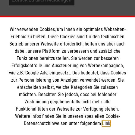
Wir verwenden Cookies, um Ihnen ein optimales Webseiten-
Erlebnis zu bieten. Diese Cookies sind für den technischen
Informationen
Betrieb unserer Webseite erforderlich, helfen uns aber auch
dabei, unsere Plattform zu verbessern und zusätzliche
Funktionen bereitzustellen. Sie werden zur besseren
Erfolgskontrolle und Aussteuerung von Werbekampagnen,
Impressum
wie z.B. Google Ads, eingesetzt. Das bedeutet, dass Cookies
Datenschutz
Die Malteser
zur Personalisierung von Anzeigen verwendet werden. Sie
Kontakt
entscheiden selbst, welche Kategorien Sie zulassen
möchten. Beachten Sie jedoch, dass bei fehlender
Malteser in Deutschland
Zustimmung gegebenenfalls nicht mehr alle
Malteserorden
Funktionalitäten der Webseite zur Verfügung stehen.
Spendenkonto
Weitere Infos finden Sie in unseren speziellen Cookie-
Sharepoint
Datenschutzhinweisen unter folgendem
Link
.
Empfänger: Malteser Hilfsdienst e.V.