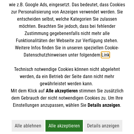
wie z.B. Google Ads, eingesetzt. Das bedeutet, dass Cookies
Datenschutz
Die Malteser
zur Personalisierung von Anzeigen verwendet werden. Sie
Kontakt
entscheiden selbst, welche Kategorien Sie zulassen
möchten. Beachten Sie jedoch, dass bei fehlender
Malteser in Deutschland
Zustimmung gegebenenfalls nicht mehr alle
Funktionalitäten der Webseite zur Verfügung stehen.
Malteserorden
Spendenkonto
Weitere Infos finden Sie in unseren speziellen Cookie-
Sharepoint
Datenschutzhinweisen unter folgendem
Link
.
Empfänger: Malteser Hilfsdienst e.V.
Technisch notwendige Cookies können nicht abgelehnt
Bank: Pax-Bank
So finden Sie uns
werden, da ein Betrieb der Seite dann nicht mehr
IBAN: DE20370601201201214188
gewährleistet werden kann.
Mit dem Klick auf
Alle akzeptieren
stimmen Sie zusätzlich
BIC: GENODED1 PA7
Spyckstraße 50-52
dem Gebrauch der nicht notwendigen Cookies zu. Um Ihre
Der Malteser Hilfsdienst e.V. ist als eingetragene
Einstellungen anzupassen, wählen Sie
Details anzeigen
.
47533 Kleve
gemeinnützige Organisation von der Körperschaft- und
Telefon:
Gewerbesteuer befreit.
info.kleve@malteser.org
Alle ablehnen
Alle akzeptieren
Details anzeigen
Lehnt alle nicht-essentiellen Cookies ab
Akzeptiert alle Cookies einschließl
Öffnet detaillie