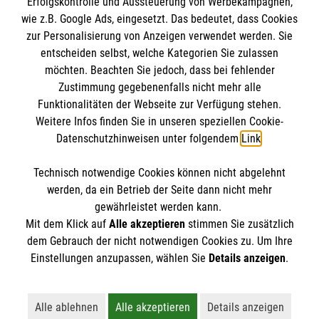
Erfolgskontrolle und Aussteuerung von Werbekampagnen,
Impressum
wie z.B. Google Ads, eingesetzt. Das bedeutet, dass Cookies
Datenschutz
Die Malteser
zur Personalisierung von Anzeigen verwendet werden. Sie
Kontakt
entscheiden selbst, welche Kategorien Sie zulassen
möchten. Beachten Sie jedoch, dass bei fehlender
Malteser in Deutschland
Zustimmung gegebenenfalls nicht mehr alle
Malteserorden
Funktionalitäten der Webseite zur Verfügung stehen.
Spendenkonto
Weitere Infos finden Sie in unseren speziellen Cookie-
Sharepoint
Datenschutzhinweisen unter folgendem
Link
.
Empfänger: Malteser Hilfsdienst e.V.
Technisch notwendige Cookies können nicht abgelehnt
Bank: Pax-Bank
So finden Sie uns
werden, da ein Betrieb der Seite dann nicht mehr
IBAN: DE70370601201201214064
gewährleistet werden kann.
Mit dem Klick auf
Alle akzeptieren
stimmen Sie zusätzlich
BIC: GENODED1PA7
Ossenpaß 14
dem Gebrauch der nicht notwendigen Cookies zu. Um Ihre
Der Malteser Hilfsdienst e.V. ist als eingetragene
Einstellungen anzupassen, wählen Sie
Details anzeigen
.
47623 Kevelaer
gemeinnützige Organisation von der Körperschaft- und
Telefon 02832 9259655
Gewerbesteuer befreit.
info.kevelaer@malteser.org
Alle ablehnen
Alle akzeptieren
Details anzeigen