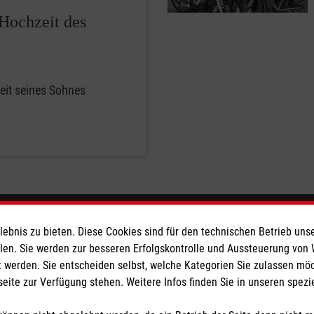
Hochzeit des
zeit seines Sohnes
eser
Spendenkonto
bnis zu bieten. Diese Cookies sind für den technischen Betrieb unse
llen. Sie werden zur besseren Erfolgskontrolle und Aussteuerung von
 werden. Sie entscheiden selbst, welche Kategorien Sie zulassen mö
 Deutschland
Empfänger: Malteser Hilfsdienst
seite zur Verfügung stehen. Weitere Infos finden Sie in unseren spe
den
Bank: Pax-Bank für Kirche und
IBAN: DE70370601201201214