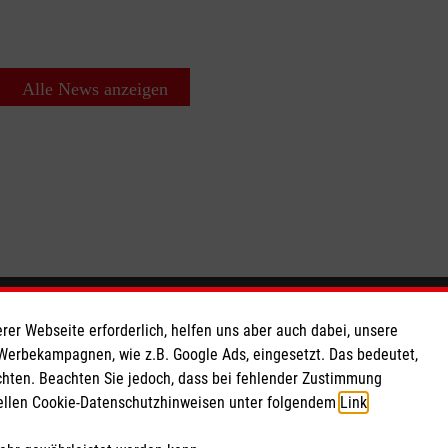
Alle News anzeigen
So finden Sie uns
rer Webseite erforderlich, helfen uns aber auch dabei, unsere
 Werbekampagnen, wie z.B. Google Ads, eingesetzt. Das bedeutet,
chten. Beachten Sie jedoch, dass bei fehlender Zustimmung
 e.V.
Ossenpaß 14
ziellen Cookie-Datenschutzhinweisen unter folgendem
Link
.
 Caritas eG
47623 Kevelaer
064
Telefon 02832 9259655