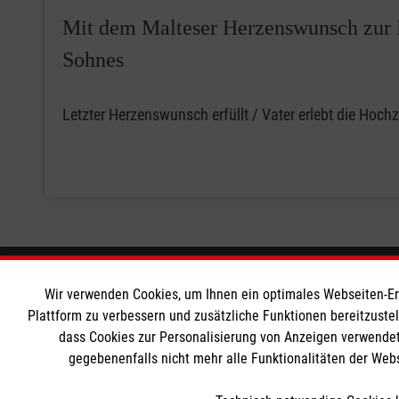
Mit dem Malteser Herzenswunsch zur 
Sohnes
Letzter Herzenswunsch erfüllt / Vater erlebt die Hoch
Informationen
Die Malt
Wir verwenden Cookies, um Ihnen ein optimales Webseiten-Erle
Plattform zu verbessern und zusätzliche Funktionen bereitzuste
dass Cookies zur Personalisierung von Anzeigen verwendet
Impressum
Malteser in
gegebenenfalls nicht mehr alle Funktionalitäten der Web
Datenschutz
Malteseror
Kontakt
Sharepoint