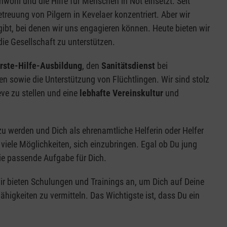
nwohl und die Hilfe für Menschen in Not einsetzt. Seit
reuung von Pilgern in Kevelaer konzentriert. Aber wir
ibt, bei denen wir uns engagieren können. Heute bieten wir
ie Gesellschaft zu unterstützen.
rste-Hilfe-Ausbildung
, den
Sanitätsdienst
bei
n sowie die Unterstützung von Flüchtlingen. Wir sind stolz
eve zu stellen und eine
lebhafte Vereinskultur
und
zu werden und Dich als ehrenamtliche Helferin oder Helfer
viele Möglichkeiten, sich einzubringen. Egal ob Du jung
 die passende Aufgabe für Dich.
r bieten Schulungen und Trainings an, um Dich auf Deine
higkeiten zu vermitteln. Das Wichtigste ist, dass Du ein