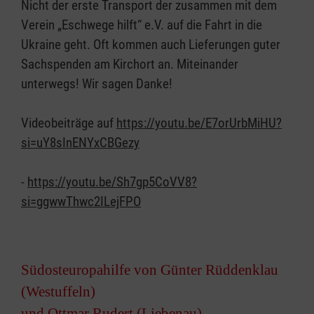
Nicht der erste Transport der zusammen mit dem
Verein „Eschwege hilft“ e.V. auf die Fahrt in die
Ukraine geht. Oft kommen auch Lieferungen guter
Sachspenden am Kirchort an. Miteinander
unterwegs! Wir sagen Danke!
Videobeiträge auf
https://youtu.be/E7orUrbMiHU?
si=uY8sInENYxCBGezy
-
https://youtu.be/Sh7gp5CoVV8?
si=ggwwThwc2ILejFPO
Südosteuropahilfe von Günter Rüddenklau
(Westuffeln)
und Ottmar Rudert (Liebenau)