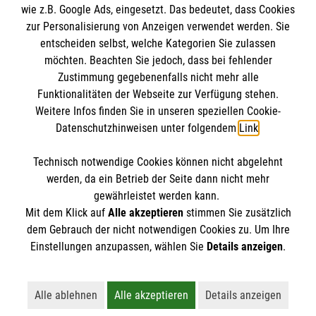
wie z.B. Google Ads, eingesetzt. Das bedeutet, dass Cookies
Datenschutz
Die Malteser
zur Personalisierung von Anzeigen verwendet werden. Sie
Barrierefreiheit
entscheiden selbst, welche Kategorien Sie zulassen
Kontakt
möchten. Beachten Sie jedoch, dass bei fehlender
Malteser in Deutschland
Zustimmung gegebenenfalls nicht mehr alle
Malteserorden
Funktionalitäten der Webseite zur Verfügung stehen.
Spendenkonto
Weitere Infos finden Sie in unseren speziellen Cookie-
Sharepoint
Datenschutzhinweisen unter folgendem
Link
.
Empfänger: Malteser Hilfsdienst e.V.
Technisch notwendige Cookies können nicht abgelehnt
Bank: Pax-Bank für Kirche und Caritas eG
So finden Sie uns
werden, da ein Betrieb der Seite dann nicht mehr
IBAN: DE18 3706 0193 4006 4700 47
gewährleistet werden kann.
Mit dem Klick auf
Alle akzeptieren
stimmen Sie zusätzlich
BIC: GENODED1PAX
Kirchort St. Joseph
dem Gebrauch der nicht notwendigen Cookies zu. Um Ihre
Der Malteser Hilfsdienst e.V. ist als eingetragene
Einstellungen anzupassen, wählen Sie
Details anzeigen
.
Marburger Str. 87
gemeinnützige Organisation von der Körperschaft- und
34127 Kassel
Gewerbesteuer befreit.
Telefon: 0561-47396426
Alle ablehnen
Alle akzeptieren
Details anzeigen
Lehnt alle nicht-essentiellen Cookies ab
Akzeptiert alle Cookies einschließl
Öffnet detaillie