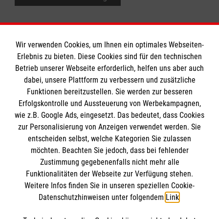
Wir verwenden Cookies, um Ihnen ein optimales Webseiten-
Erlebnis zu bieten. Diese Cookies sind für den technischen
Betrieb unserer Webseite erforderlich, helfen uns aber auch
Informationen
dabei, unsere Plattform zu verbessern und zusätzliche
Funktionen bereitzustellen. Sie werden zur besseren
Erfolgskontrolle und Aussteuerung von Werbekampagnen,
Impressum
wie z.B. Google Ads, eingesetzt. Das bedeutet, dass Cookies
Datenschutz
Die Malteser
zur Personalisierung von Anzeigen verwendet werden. Sie
Barrierefreiheit
entscheiden selbst, welche Kategorien Sie zulassen
Kontakt
möchten. Beachten Sie jedoch, dass bei fehlender
Malteser in Deutschland
Zustimmung gegebenenfalls nicht mehr alle
Funktionalitäten der Webseite zur Verfügung stehen.
Malteser Jugend
Spendenkonto
Weitere Infos finden Sie in unseren speziellen Cookie-
Malteserorden
Datenschutzhinweisen unter folgendem
Link
.
Sharepoint
Empfänger:
Malteser-Hilfsdienst e.V.
HiOrg