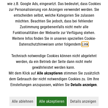
wie z.B. Google Ads, eingesetzt. Das bedeutet, dass Cookies
Datenschutz
Die Malteser
zur Personalisierung von Anzeigen verwendet werden. Sie
Kontakt
entscheiden selbst, welche Kategorien Sie zulassen
möchten. Beachten Sie jedoch, dass bei fehlender
Malteser in Deutschland
Zustimmung gegebenenfalls nicht mehr alle
Funktionalitäten der Webseite zur Verfügung stehen.
Malteserorden
Spendenkonto
Weitere Infos finden Sie in unseren speziellen Cookie-
Sharepoint
Datenschutzhinweisen unter folgendem
Link
.
Empfänger: Malteser Hilfsdienst e.V.
Technisch notwendige Cookies können nicht abgelehnt
Bank: Pax-Bank
So finden Sie uns
werden, da ein Betrieb der Seite dann nicht mehr
IBAN: DE60370601201201206290
gewährleistet werden kann.
Mit dem Klick auf
Alle akzeptieren
stimmen Sie zusätzlich
BIC: GENODED1PA7
Bahnhofstraße 78 A8
dem Gebrauch der nicht notwendigen Cookies zu. Um Ihre
Der Malteser Hilfsdienst e.V. ist als eingetragene
Einstellungen anzupassen, wählen Sie
Details anzeigen
.
47546 Kalkar
gemeinnützige Organisation von der Körperschaft- und
Telefon: 02824 9716282
Gewerbesteuer befreit.
Email:
kristin.waelbers@malteser.org
Alle ablehnen
Alle akzeptieren
Details anzeigen
Lehnt alle nicht-essentiellen Cookies ab
Akzeptiert alle Cookies einschließl
Öffnet detaillie