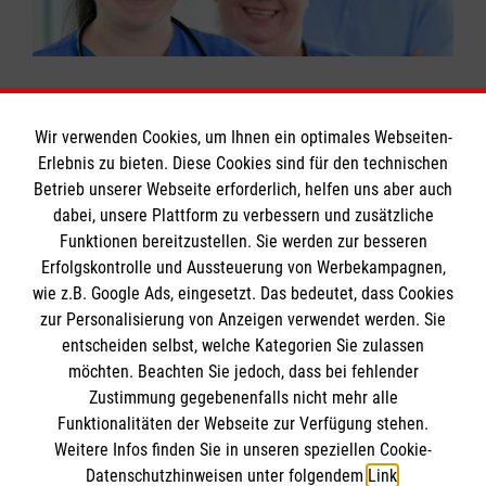
Jetzt Kurs buchen: Erste-Hilfe in
Rahmenvertrags über die Häusliche
Eingefahrene Arbeitsabläufe können
Betreuungsbedarf.
Ihre Versorgungssituation
Bildungseinrichtungen
Krankenpflege nach § 132a Absatz 2 SGB
reflektiert, neue Ansätze genutzt und
in der stationären Pflege wird überwiegend als
V in Hessen vom 01.05.2006, gültig ab
praxiserfahrene Dozenten um Rat gefragt
verbesserungsbedürftig angesehen.
01.01.2007
werden.
Mit
unserer jahrzehntelangen Erfahrung in der
Landesvertrag NRW Häusliche Pflege, § 17
Wir verwenden Cookies, um Ihnen ein optimales Webseiten-
Qualifizierung von Pflegehilfskräften
bieten
Erlebnis zu bieten. Diese Cookies sind für den technischen
"Berechtigung zur Abgabe der Leistungen"
Pflege-Kurs buchen
Betrieb unserer Webseite erforderlich, helfen uns aber auch
Informationen
wir Ihnen hier die auf diese Anforderungen
- Einsatz von sonstigen geeigneten
dabei, unsere Plattform zu verbessern und zusätzliche
zugeschnittenen Ausbildungen.
Personen (=Pflegehilfskräfte)
Funktionen bereitzustellen. Sie werden zur besseren
Erfolgskontrolle und Aussteuerung von Werbekampagnen,
Impressum
Kursdauer:
Pflege-Kurs buchen
wie z.B. Google Ads, eingesetzt. Das bedeutet, dass Cookies
Datenschutz
Je nach Vorgabe des Bundeslandes, bitte
Die Malteser
zur Personalisierung von Anzeigen verwendet werden. Sie
Kontakt
wenden Sie sich an die Malteser Dienststelle
entscheiden selbst, welche Kategorien Sie zulassen
vor Ort.
möchten. Beachten Sie jedoch, dass bei fehlender
Malteser in Deutschland
Zustimmung gegebenenfalls nicht mehr alle
Funktionalitäten der Webseite zur Verfügung stehen.
Malteserorden
Spendenkonto
Pflege-Kurs buchen
Weitere Infos finden Sie in unseren speziellen Cookie-
Sharepoint
Datenschutzhinweisen unter folgendem
Link
.