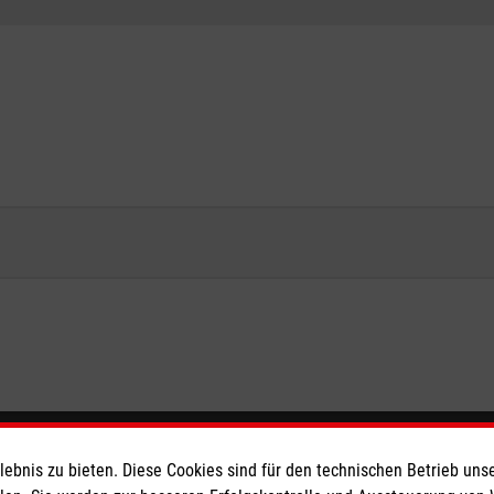
eser
Spendenkonto
bnis zu bieten. Diese Cookies sind für den technischen Betrieb unse