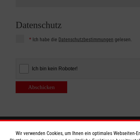
Datenschutz
*
Ich habe die
Datenschutzbestimmungen
gelesen.
Abschicken
Informationen
Die Malt
Wir verwenden Cookies, um Ihnen ein optimales Webseiten-Erle