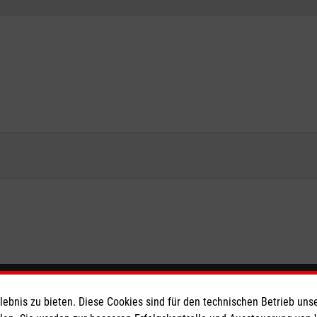
eser
Spendenkonto
bnis zu bieten. Diese Cookies sind für den technischen Betrieb unse