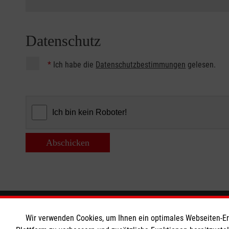
Datenschutz
*
Ich habe die
Datenschutzbestimmungen
gelesen.
Abschicken
Informationen
Die Malt
Wir verwenden Cookies, um Ihnen ein optimales Webseiten-Erle