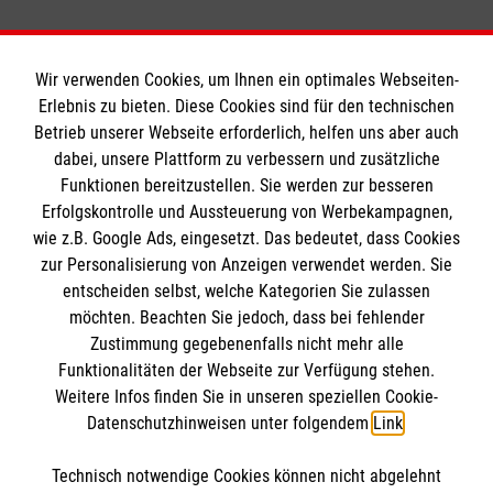
Wir verwenden Cookies, um Ihnen ein optimales Webseiten-
Erlebnis zu bieten. Diese Cookies sind für den technischen
Informationen
Betrieb unserer Webseite erforderlich, helfen uns aber auch
dabei, unsere Plattform zu verbessern und zusätzliche
Funktionen bereitzustellen. Sie werden zur besseren
Erfolgskontrolle und Aussteuerung von Werbekampagnen,
Impressum
wie z.B. Google Ads, eingesetzt. Das bedeutet, dass Cookies
Datenschutz
Die Malteser
zur Personalisierung von Anzeigen verwendet werden. Sie
Kontakt
entscheiden selbst, welche Kategorien Sie zulassen
Barrierefreiheit
möchten. Beachten Sie jedoch, dass bei fehlender
Malteser in Deutschland
Zustimmung gegebenenfalls nicht mehr alle
Malteserorden
Funktionalitäten der Webseite zur Verfügung stehen.
Spendenkonto
Weitere Infos finden Sie in unseren speziellen Cookie-
Sharepoint
Datenschutzhinweisen unter folgendem
Link
.
Empfänger: Malteser Hilfsdienst e.V.
Technisch notwendige Cookies können nicht abgelehnt
IBAN: DE59 3706 0120 1201 2161 05