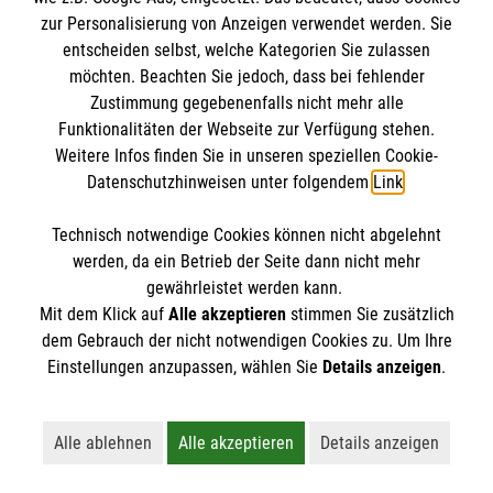
Datenschutz
Die Malteser
zur Personalisierung von Anzeigen verwendet werden. Sie
Kontakt
entscheiden selbst, welche Kategorien Sie zulassen
Barrierefreiheit
möchten. Beachten Sie jedoch, dass bei fehlender
Malteser in Deutschland
Zustimmung gegebenenfalls nicht mehr alle
Funktionalitäten der Webseite zur Verfügung stehen.
Malteserorden
Spendenkonto
Weitere Infos finden Sie in unseren speziellen Cookie-
Sharepoint
Datenschutzhinweisen unter folgendem
Link
.
Empfänger: Malteser Hilfsdienst e.V.
Technisch notwendige Cookies können nicht abgelehnt
IBAN: DE59 3706 0120 1201 2161 05
So finden Sie uns
werden, da ein Betrieb der Seite dann nicht mehr
BIC: GENODED1PA7
gewährleistet werden kann.
Mit dem Klick auf
Alle akzeptieren
stimmen Sie zusätzlich
Gütersloher Str. 39
dem Gebrauch der nicht notwendigen Cookies zu. Um Ihre
Der Malteser Hilfsdienst e.V. ist als eingetragene
Einstellungen anzupassen, wählen Sie
Details anzeigen
.
33161 Hövelhof
gemeinnützige Organisation von der Körperschaft- und
Gewerbesteuer befreit.
Alle ablehnen
Alle akzeptieren
Details anzeigen
Lehnt alle nicht-essentiellen Cookies ab
Akzeptiert alle Cookies einschließl
Öffnet detaillie