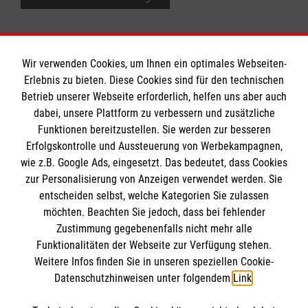
Wir verwenden Cookies, um Ihnen ein optimales Webseiten-
Erlebnis zu bieten. Diese Cookies sind für den technischen
Informationen
Betrieb unserer Webseite erforderlich, helfen uns aber auch
dabei, unsere Plattform zu verbessern und zusätzliche
Funktionen bereitzustellen. Sie werden zur besseren
Erfolgskontrolle und Aussteuerung von Werbekampagnen,
Impressum
wie z.B. Google Ads, eingesetzt. Das bedeutet, dass Cookies
Datenschutz
Die Malteser
zur Personalisierung von Anzeigen verwendet werden. Sie
Barrierefreiheit
entscheiden selbst, welche Kategorien Sie zulassen
Kontakt
möchten. Beachten Sie jedoch, dass bei fehlender
Malteser in Deutschland
Zustimmung gegebenenfalls nicht mehr alle
Malteserorden
Funktionalitäten der Webseite zur Verfügung stehen.
Spendenkonto
Weitere Infos finden Sie in unseren speziellen Cookie-
Sharepoint
Datenschutzhinweisen unter folgendem
Link
.
Empfänger: Malteser Hilfsdienst e.V.