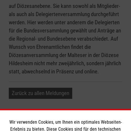
auf Diözesanebene. Sie kann sowohl als Mitglieder-
als auch als Delegiertenversammlung durchgeführt
werden. Hier werden unter anderem die Delegierten
für die Bundesversammlung gewählt und Anträge an
die Regional- und Bundesebene verabschiedet. Auf
Wunsch von Ehrenamtlichen findet die
Diözesanversammlung der Malteser in der Diözese
Hildesheim nicht mehr zweijährlich, sondern jährlich
statt, abwechselnd in Präsenz und online.
Zurück zu allen Meldungen
Wir verwenden Cookies, um Ihnen ein optimales Webseiten-
Erlebnis zu bieten. Diese Cookies sind für den technischen