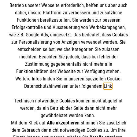
Betrieb unserer Webseite erforderlich, helfen uns aber auch
Informationen
dabei, unsere Plattform zu verbessern und zusätzliche
Funktionen bereitzustellen. Sie werden zur besseren
Erfolgskontrolle und Aussteuerung von Werbekampagnen,
Impressum
wie z.B. Google Ads, eingesetzt. Das bedeutet, dass Cookies
Datenschutz
Die Malteser
zur Personalisierung von Anzeigen verwendet werden. Sie
Barrierefreiheit
entscheiden selbst, welche Kategorien Sie zulassen
Kontakt
möchten. Beachten Sie jedoch, dass bei fehlender
Malteser in Deutschland
Zustimmung gegebenenfalls nicht mehr alle
Funktionalitäten der Webseite zur Verfügung stehen.
Malteserorden
Spendenkonto
Weitere Infos finden Sie in unseren speziellen Cookie-
Sharepoint
Datenschutzhinweisen unter folgendem
Link
.
Empfänger: Malteser Hilfsdienst e.V.
Technisch notwendige Cookies können nicht abgelehnt
Pax-Bank für Kirche und Caritas eG
So finden Sie uns
werden, da ein Betrieb der Seite dann nicht mehr
IBAN: DE51370601201201209265
gewährleistet werden kann.
Mit dem Klick auf
Alle akzeptieren
stimmen Sie zusätzlich
BIC: GENODED1PA7
Heimkehrerstraße 18 (Haus 46)
dem Gebrauch der nicht notwendigen Cookies zu. Um Ihre
Der Malteser Hilfsdienst e.V. ist als eingetragene