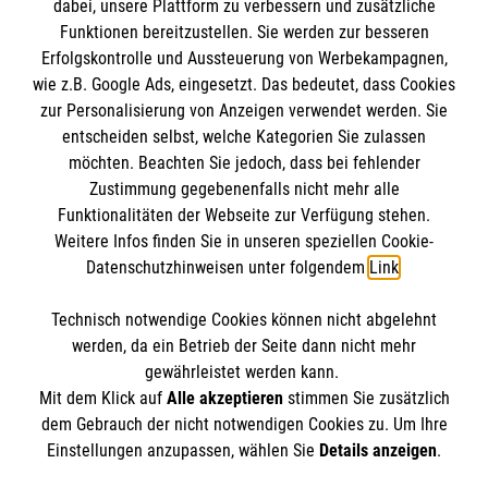
dabei, unsere Plattform zu verbessern und zusätzliche
Funktionen bereitzustellen. Sie werden zur besseren
Erfolgskontrolle und Aussteuerung von Werbekampagnen,
Impressum
wie z.B. Google Ads, eingesetzt. Das bedeutet, dass Cookies
Datenschutz
Die Malteser
zur Personalisierung von Anzeigen verwendet werden. Sie
Barrierefreiheit
entscheiden selbst, welche Kategorien Sie zulassen
Kontakt
möchten. Beachten Sie jedoch, dass bei fehlender
Malteser in Deutschland
Zustimmung gegebenenfalls nicht mehr alle
Malteserorden
Funktionalitäten der Webseite zur Verfügung stehen.
Spendenkonto
Weitere Infos finden Sie in unseren speziellen Cookie-
Sharepoint
Datenschutzhinweisen unter folgendem
Link
.
Empfänger: Malteser Hilfsdienst e.V.
Technisch notwendige Cookies können nicht abgelehnt
Pax-Bank für Kirche und Caritas eG
So finden Sie uns
werden, da ein Betrieb der Seite dann nicht mehr
IBAN: DE51370601201201209265
gewährleistet werden kann.
Mit dem Klick auf
Alle akzeptieren
stimmen Sie zusätzlich
BIC: GENODED1PA7
Heimkehrerstraße 18 (Haus 46)
dem Gebrauch der nicht notwendigen Cookies zu. Um Ihre
Der Malteser Hilfsdienst e.V. ist als eingetragene
Einstellungen anzupassen, wählen Sie
Details anzeigen
.
37133 Friedland
gemeinnützige Organisation von der Körperschaft- und