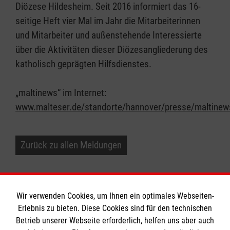
Diözese Hildesheim. Seit 2016 informiert das 16-
seitige Heft vier Mal im Jahr die Mitarbeiterinnen
und Mitarbeiter und außenstehende Interessierte
über die Aktivitäten dieser Diözesangliederung des
katholisch geprägten Hilfsdienstes.
„maltinews“ im Internet:
www.malteser.de/standorte/hannover/presse/maltinew
Zurück zu allen Meldungen
Wir verwenden Cookies, um Ihnen ein optimales Webseiten-
Erlebnis zu bieten. Diese Cookies sind für den technischen
Informationen
Betrieb unserer Webseite erforderlich, helfen uns aber auch