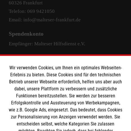
60326 Frankfurt
Telefon: 069 9421050
Email: info@malteser-frankfurt.de
Spendenkonto
Empfänger: Malteser Hilfsdienst e.V.
Pax-Bank für Kirche und Caritas eG
IBAN: DE63 3706 0193 4004 4000 33
Wir verwenden Cookies, um Ihnen ein optimales Webseiten-
Erlebnis zu bieten. Diese Cookies sind für den technischen
BIC: GENODED1PAX
Betrieb unserer Webseite erforderlich, helfen uns aber auch
dabei, unsere Plattform zu verbessern und zusätzliche
Funktionen bereitzustellen. Sie werden zur besseren
Erfolgskontrolle und Aussteuerung von Werbekampagnen,
wie z.B. Google Ads, eingesetzt. Das bedeutet, dass Cookies
zur Personalisierung von Anzeigen verwendet werden. Sie
entscheiden selbst, welche Kategorien Sie zulassen
facebook
instagram
LinkedIn
möchten. Beachten Sie jedoch, dass bei fehlender