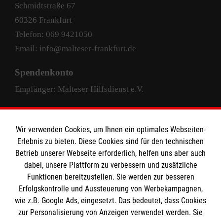
Schmidtstraße 67
60326 Frankfurt
Telefon: 069 9421050
Email: info@malteser-frankfurt.de
Spendenkonto
Empfänger: Malteser Hilfsdienst e.V.
Pax-Bank für Kirche und Caritas eG
IBAN: DE63 3706 0193 4004 4000 33
Wir verwenden Cookies, um Ihnen ein optimales Webseiten-
Erlebnis zu bieten. Diese Cookies sind für den technischen
BIC: GENODED1PAX
Betrieb unserer Webseite erforderlich, helfen uns aber auch
dabei, unsere Plattform zu verbessern und zusätzliche
Funktionen bereitzustellen. Sie werden zur besseren
Erfolgskontrolle und Aussteuerung von Werbekampagnen,
wie z.B. Google Ads, eingesetzt. Das bedeutet, dass Cookies
zur Personalisierung von Anzeigen verwendet werden. Sie