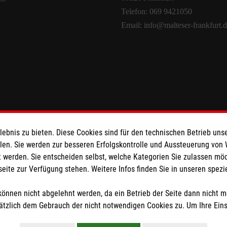
Telefon: 069 9421050
Email: info@malteser-frankfurt.
bnis zu bieten. Diese Cookies sind für den technischen Betrieb unse
llen. Sie werden zur besseren Erfolgskontrolle und Aussteuerung von
facebook
instagram
LinkedIn
 werden. Sie entscheiden selbst, welche Kategorien Sie zulassen mö
seite zur Verfügung stehen. Weitere Infos finden Sie in unseren spe
Juli 9, 2025
Juli 9, 2025
Juli 9, 2025
önnen nicht abgelehnt werden, da ein Betrieb der Seite dann nicht 
tzlich dem Gebrauch der nicht notwendigen Cookies zu. Um Ihre Ein
Impressum
|
Datenschutz
|
Barrierefreiheit
|
Kontakt
|
Sharepoint