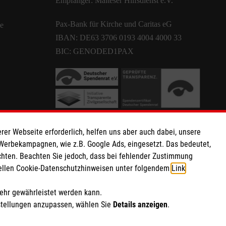
Empfänger: Malteser Hilfsdienst e.V.
Pax-Bank für Kirche und Caritas eG
de
IBAN: DE63 3706 0193 4004 4000 33
BIC: GENODED1PAX
rer Webseite erforderlich, helfen uns aber auch dabei, unsere
 Werbekampagnen, wie z.B. Google Ads, eingesetzt. Das bedeutet,
chten. Beachten Sie jedoch, dass bei fehlender Zustimmung
ziellen Cookie-Datenschutzhinweisen unter folgendem
Link
.
mehr gewährleistet werden kann.
stellungen anzupassen, wählen Sie
Details anzeigen
.