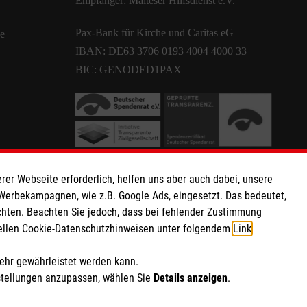
Empfänger: Malteser Hilfsdienst e.V.
Pax-Bank für Kirche und Caritas eG
de
IBAN: DE63 3706 0193 4004 4000 33
BIC: GENODED1PAX
rer Webseite erforderlich, helfen uns aber auch dabei, unsere
 Werbekampagnen, wie z.B. Google Ads, eingesetzt. Das bedeutet,
chten. Beachten Sie jedoch, dass bei fehlender Zustimmung
ziellen Cookie-Datenschutzhinweisen unter folgendem
Link
.
mehr gewährleistet werden kann.
stellungen anzupassen, wählen Sie
Details anzeigen
.