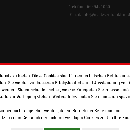
Telefon: 069 9421050
Email: info@malteser-frankfurt.
bnis zu bieten. Diese Cookies sind für den technischen Betrieb unse
llen. Sie werden zur besseren Erfolgskontrolle und Aussteuerung von
facebook
instagram
LinkedIn
 werden. Sie entscheiden selbst, welche Kategorien Sie zulassen mö
seite zur Verfügung stehen. Weitere Infos finden Sie in unseren spe
Juli 9, 2025
Juli 9, 2025
Juli 9, 2025
önnen nicht abgelehnt werden, da ein Betrieb der Seite dann nicht 
tzlich dem Gebrauch der nicht notwendigen Cookies zu. Um Ihre Ein
Impressum
|
Datenschutz
|
Barrierefreiheit
|
Kontakt
|
Sharepoint