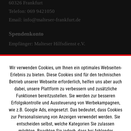
60326 Frankfurt
Telefon: 069 9421050
Email: info@malteser-frankfurt.de
Spendenkonto
Empfänger: Malteser Hilfsdienst e.V.
Pax-Bank für Kirche und Caritas eG
IBAN: DE63 3706 0193 4004 4000 33
Wir verwenden Cookies, um Ihnen ein optimales Webseiten-
Erlebnis zu bieten. Diese Cookies sind für den technischen
BIC: GENODED1PAX
Betrieb unserer Webseite erforderlich, helfen uns aber auch
dabei, unsere Plattform zu verbessern und zusätzliche
Funktionen bereitzustellen. Sie werden zur besseren
Erfolgskontrolle und Aussteuerung von Werbekampagnen,
wie z.B. Google Ads, eingesetzt. Das bedeutet, dass Cookies
zur Personalisierung von Anzeigen verwendet werden. Sie
entscheiden selbst, welche Kategorien Sie zulassen
facebook
instagram
LinkedIn
möchten. Beachten Sie jedoch, dass bei fehlender