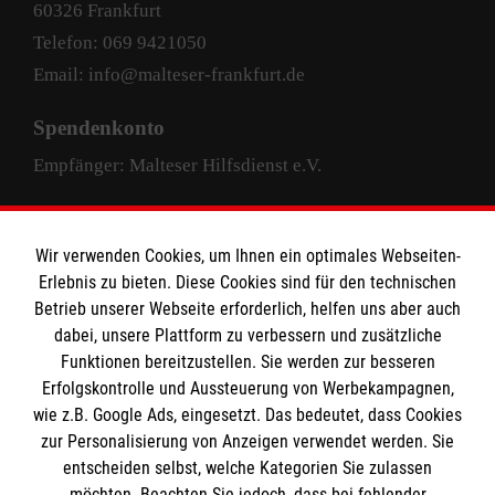
60326 Frankfurt
Telefon: 069 9421050
Email: info@malteser-frankfurt.de
Spendenkonto
Empfänger: Malteser Hilfsdienst e.V.
Pax-Bank für Kirche und Caritas eG
IBAN: DE63 3706 0193 4004 4000 33
Wir verwenden Cookies, um Ihnen ein optimales Webseiten-
Erlebnis zu bieten. Diese Cookies sind für den technischen
BIC: GENODED1PAX
Betrieb unserer Webseite erforderlich, helfen uns aber auch
dabei, unsere Plattform zu verbessern und zusätzliche
Funktionen bereitzustellen. Sie werden zur besseren
Erfolgskontrolle und Aussteuerung von Werbekampagnen,
wie z.B. Google Ads, eingesetzt. Das bedeutet, dass Cookies
zur Personalisierung von Anzeigen verwendet werden. Sie
entscheiden selbst, welche Kategorien Sie zulassen
facebook
instagram
LinkedIn
möchten. Beachten Sie jedoch, dass bei fehlender