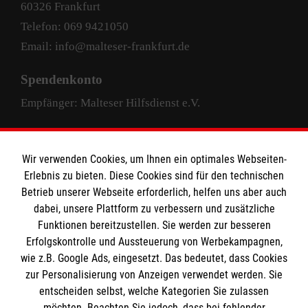
60326 Frankfurt
Telefon: 069 9421050
Email: info@malteser-frankfurt.de
Spendenkonto
Empfänger: Malteser Hilfsdienst e.V.
Pax-Bank für Kirche und Caritas eG
IBAN: DE63 3706 0193 4004 4000 33
Wir verwenden Cookies, um Ihnen ein optimales Webseiten-
Erlebnis zu bieten. Diese Cookies sind für den technischen
BIC: GENODED1PAX
Betrieb unserer Webseite erforderlich, helfen uns aber auch
dabei, unsere Plattform zu verbessern und zusätzliche
Funktionen bereitzustellen. Sie werden zur besseren
Erfolgskontrolle und Aussteuerung von Werbekampagnen,
wie z.B. Google Ads, eingesetzt. Das bedeutet, dass Cookies
zur Personalisierung von Anzeigen verwendet werden. Sie
entscheiden selbst, welche Kategorien Sie zulassen
facebook
instagram
LinkedIn
möchten. Beachten Sie jedoch, dass bei fehlender