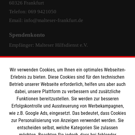
60326 Frankfurt
Telefon: 069 9421050
Email: info@malteser-frankfurt.de
Spendenkonto
Empfänger: Malteser Hilfsdienst e.V.
Pax-Bank für Kirche und Caritas eG
IBAN: DE63 3706 0193 4004 4000 33
Wir verwenden Cookies, um Ihnen ein optimales Webseiten-
Erlebnis zu bieten. Diese Cookies sind für den technischen
BIC: GENODED1PAX
Betrieb unserer Webseite erforderlich, helfen uns aber auch
dabei, unsere Plattform zu verbessern und zusätzliche
Funktionen bereitzustellen. Sie werden zur besseren
Erfolgskontrolle und Aussteuerung von Werbekampagnen,
wie z.B. Google Ads, eingesetzt. Das bedeutet, dass Cookies
zur Personalisierung von Anzeigen verwendet werden. Sie
entscheiden selbst, welche Kategorien Sie zulassen
facebook
instagram
LinkedIn
möchten. Beachten Sie jedoch, dass bei fehlender