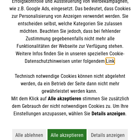
Erfolgskontrolle und Aussteuerung von Werbekampagnen,
Impressum
wie z.B. Google Ads, eingesetzt. Das bedeutet, dass Cookies
Datenschutz
Die Malteser
zur Personalisierung von Anzeigen verwendet werden. Sie
Barrierefreiheit
entscheiden selbst, welche Kategorien Sie zulassen
Kontakt
möchten. Beachten Sie jedoch, dass bei fehlender
Malteser in Deutschland
Zustimmung gegebenenfalls nicht mehr alle
Malteserorden
Funktionalitäten der Webseite zur Verfügung stehen.
Spendenkonto
Weitere Infos finden Sie in unseren speziellen Cookie-
Sharepoint
Datenschutzhinweisen unter folgendem
Link
.
Empfänger: Malteser Hilfsdienst e.V.
Technisch notwendige Cookies können nicht abgelehnt
Bank: Pax-Bank für Kirche und Caritas eG
So finden Sie uns
werden, da ein Betrieb der Seite dann nicht mehr
IBAN: DE94 3706 0120 1201 2270 18
gewährleistet werden kann.
Mit dem Klick auf
Alle akzeptieren
stimmen Sie zusätzlich
BIC:GENODED1PA7
Magnusstraße 6
dem Gebrauch der nicht notwendigen Cookies zu. Um Ihre
Der Malteser Hilfsdienst e.V. ist als eingetragene
Einstellungen anzupassen, wählen Sie
Details anzeigen
.
03149 Forst
gemeinnützige Organisation von der Körperschaft- und
Telefon: 0171 4195945
Gewerbesteuer befreit.
sabine.staehr@malteser.org
Alle ablehnen
Alle akzeptieren
Details anzeigen